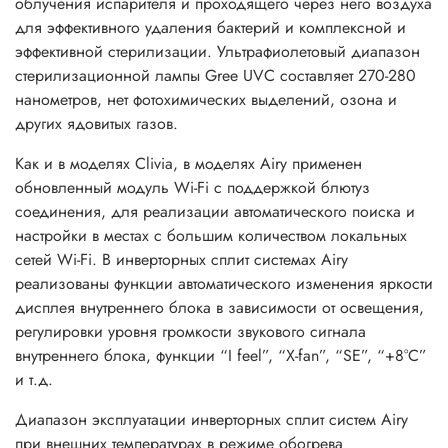
облучения испарителя и проходящего через него воздуха
для эффективного удаления бактерий и комплексной и
Основные преимущества сплит-системы
эффективной стерилизации. Ультрафиолетовый диапазон
Gree серии AIRY INVERTER:
стерилизационной лампы Gree UVC составляет 270-280
• работа на обогрев до -30°С
нанометров, нет фотохимических выделений, озона и
• класс энергоэффективности A+++
других ядовитых газов.
• Wi-Fi модуль встроенный
Как и в моделях Clivia, в моделях Airy применен
• теплый старт
обновленный модуль Wi-Fi с поддержкой блютуз
• функция контроля уровня влажности в режиме осушки и
соединения, для реализации автоматического поиска и
охлаждения
настройки в местах с большим количеством локальных
• покрытие теплообменника Blue Fin
сетей Wi-Fi. В инверторных сплит системах Airy
• система самодиагностики и очистки
реализованы функции автоматического изменения яркости
• автоматическое управление вертикальными жалюзи
дисплея внутреннего блока в зависимости от освещения,
• защита от обдува холодным воздухом
регулировки уровня громкости звукового сигнала
• плавный пуск
внутреннего блока, функции “I feel”, “X-fan”, “SE”, “+8°C”
• УФ стерилизация
и т.д.
• генератор Cold Plazma
• семискоростной вентилятор
Диапазон эксплуатации инверторных сплит систем Airy
• интеллектуальная разморозка
при внешних температурах в режиме обогрева