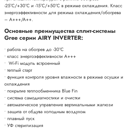
-25°C/+30°C и -15°C/+50°C в режиме охлаждения. Класс
Функции и режимы:
энергоэффективности для режима охлаждения/обогрева
• Режим «Ночной» (sleep)
– A+++/A++.
• WiFi-управление
Основные преимущества сплит-системы
• Авторестарт
Gree серии AIRY INVERTER:
• Пульт ДУ с возможностью блокировки кнопок
• Фильтр «Механический (пластиковая сетка)»
• работа на обогрев до -30°С
• Фильтр «Многоступенчатый»
• класс энергоэффективности A+++
• Нагрев при низкой температуре наружного воздуха
• Wi-Fi модуль встроенный
• Охлаждение при низкой температуре наружного
• теплый старт
воздуха
• функция контроля уровня влажности в режиме осушки и
• Пульт ДУ с цветным дисплеем с часами
охлаждения
• Интеллектуальная разморозка
• покрытие теплообменника Blue Fin
• Самодиагностика – контроль работы кондиционера
• система самодиагностики и очистки
• Таймер
• автоматическое управление вертикальными жалюзи
• Режим «Турбо»
• защита от обдува холодным воздухом
• Фильтр «Угольный»
• плавный пуск
• Режим автоматического движения горизонтальных и
• УФ стерилизация
вертикальных жалюзи