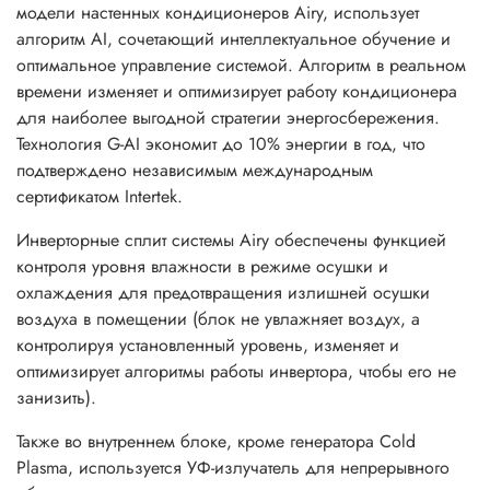
модели настенных кондиционеров Airy, использует
нанометров, нет фотохимических выделений, озона и
алгоритм AI, сочетающий интеллектуальное обучение и
других ядовитых газов.
оптимальное управление системой. Алгоритм в реальном
времени изменяет и оптимизирует работу кондиционера
Как и в моделях Clivia, в моделях Airy применен
для наиболее выгодной стратегии энергосбережения.
обновленный модуль Wi-Fi с поддержкой блютуз
Технология G-AI экономит до 10% энергии в год, что
соединения, для реализации автоматического поиска и
подтверждено независимым международным
настройки в местах с большим количеством локальных
сертификатом Intertek.
сетей Wi-Fi. В инверторных сплит системах Airy
реализованы функции автоматического изменения яркости
Инверторные сплит системы Airy обеспечены функцией
дисплея внутреннего блока в зависимости от освещения,
контроля уровня влажности в режиме осушки и
регулировки уровня громкости звукового сигнала
охлаждения для предотвращения излишней осушки
внутреннего блока, функции “I feel”, “X-fan”, “SE”, “+8°C”
воздуха в помещении (блок не увлажняет воздух, а
и т.д.
контролируя установленный уровень, изменяет и
оптимизирует алгоритмы работы инвертора, чтобы его не
Диапазон эксплуатации инверторных сплит систем Airy
занизить).
при внешних температурах в режиме обогрева
-25°C/+30°C и -15°C/+50°C в режиме охлаждения. Класс
Также во внутреннем блоке, кроме генератора Cold
энергоэффективности для режима охлаждения/обогрева
Plasma, используется УФ-излучатель для непрерывного
– A+++/A++.