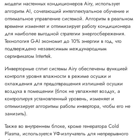
модели настенных кондиционеров Airy, использует
нанометров, нет фотохимических выделений, озона и
алгоритм AI, сочетающий интеллектуальное обучение и
других ядовитых газов.
оптимальное управление системой. Алгоритм в реальном
времени изменяет и оптимизирует работу кондиционера
Как и в моделях Clivia, в моделях Airy применен
для наиболее выгодной стратегии энергосбережения.
обновленный модуль Wi-Fi с поддержкой блютуз
Технология G-AI экономит до 10% энергии в год, что
соединения, для реализации автоматического поиска и
подтверждено независимым международным
настройки в местах с большим количеством локальных
сертификатом Intertek.
сетей Wi-Fi. В инверторных сплит системах Airy
реализованы функции автоматического изменения яркости
Инверторные сплит системы Airy обеспечены функцией
дисплея внутреннего блока в зависимости от освещения,
контроля уровня влажности в режиме осушки и
регулировки уровня громкости звукового сигнала
охлаждения для предотвращения излишней осушки
внутреннего блока, функции “I feel”, “X-fan”, “SE”, “+8°C”
воздуха в помещении (блок не увлажняет воздух, а
и т.д.
контролируя установленный уровень, изменяет и
оптимизирует алгоритмы работы инвертора, чтобы его не
Диапазон эксплуатации инверторных сплит систем Airy
занизить).
при внешних температурах в режиме обогрева
-25°C/+30°C и -15°C/+50°C в режиме охлаждения. Класс
Также во внутреннем блоке, кроме генератора Cold
энергоэффективности для режима охлаждения/обогрева
Plasma, используется УФ-излучатель для непрерывного
– A+++/A++.