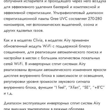
облучения испарителя и проходящего через него воздуха
для эффективного удаления бактерий и комплексной и
Основные преимущества сплит-системы
эффективной стерилизации. Ультрафиолетовый диапазон
Gree серии AIRY INVERTER:
стерилизационной лампы Gree UVC составляет 270-280
• работа на обогрев до -30°С
нанометров, нет фотохимических выделений, озона и
• класс энергоэффективности A+++
других ядовитых газов.
• Wi-Fi модуль встроенный
Как и в моделях Clivia, в моделях Airy применен
• теплый старт
обновленный модуль Wi-Fi с поддержкой блютуз
• функция контроля уровня влажности в режиме осушки и
соединения, для реализации автоматического поиска и
охлаждения
настройки в местах с большим количеством локальных
• покрытие теплообменника Blue Fin
сетей Wi-Fi. В инверторных сплит системах Airy
• система самодиагностики и очистки
реализованы функции автоматического изменения яркости
• автоматическое управление вертикальными жалюзи
дисплея внутреннего блока в зависимости от освещения,
• защита от обдува холодным воздухом
регулировки уровня громкости звукового сигнала
• плавный пуск
внутреннего блока, функции “I feel”, “X-fan”, “SE”, “+8°C”
• УФ стерилизация
и т.д.
• генератор Cold Plazma
• семискоростной вентилятор
Диапазон эксплуатации инверторных сплит систем Airy
• интеллектуальная разморозка
при внешних температурах в режиме обогрева