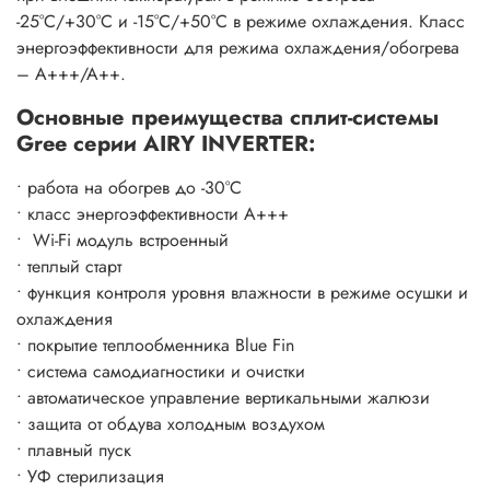
-25°C/+30°C и -15°C/+50°C в режиме охлаждения. Класс
Функции и режимы:
энергоэффективности для режима охлаждения/обогрева
• Режим «Ночной» (sleep)
– A+++/A++.
• WiFi-управление
Основные преимущества сплит-системы
• Авторестарт
Gree серии AIRY INVERTER:
• Пульт ДУ с возможностью блокировки кнопок
• Фильтр «Механический (пластиковая сетка)»
• работа на обогрев до -30°С
• Фильтр «Многоступенчатый»
• класс энергоэффективности A+++
• Нагрев при низкой температуре наружного воздуха
• Wi-Fi модуль встроенный
• Охлаждение при низкой температуре наружного
• теплый старт
воздуха
• функция контроля уровня влажности в режиме осушки и
• Пульт ДУ с цветным дисплеем с часами
охлаждения
• Интеллектуальная разморозка
• покрытие теплообменника Blue Fin
• Самодиагностика – контроль работы кондиционера
• система самодиагностики и очистки
• Таймер
• автоматическое управление вертикальными жалюзи
• Режим «Турбо»
• защита от обдува холодным воздухом
• Фильтр «Угольный»
• плавный пуск
• Режим автоматического движения горизонтальных и
• УФ стерилизация
вертикальных жалюзи